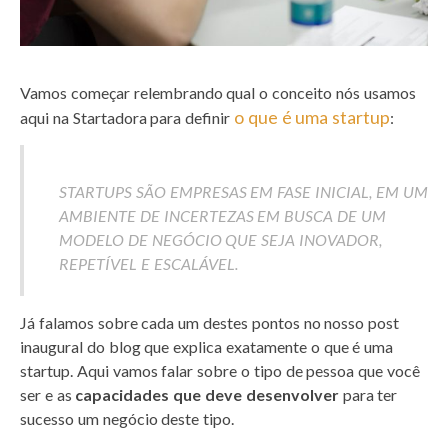
Vamos começar relembrando qual o conceito nós usamos
o que é uma startup
aqui na Startadora para definir
:
STARTUPS SÃO EMPRESAS EM
FASE INICIAL
, EM UM
AMBIENTE DE INCERTEZAS
EM
BUSCA DE UM
MODELO DE NEGÓCIO
QUE SEJA
INOVADOR
,
REPETÍVEL
E
ESCALÁVEL
.
Já falamos sobre cada um destes pontos no nosso post
inaugural do blog que explica exatamente o que é uma
startup. Aqui vamos falar sobre o tipo de pessoa que você
ser e as
capacidades que deve desenvolver
para ter
sucesso um negócio deste tipo.