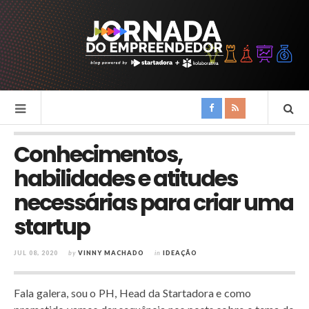
Conhecimentos,
habilidades e atitudes
necessárias para criar uma
startup
JUL 08, 2020
by
VINNY MACHADO
in
IDEAÇÃO
Fala galera, sou o PH, Head da Startadora e como