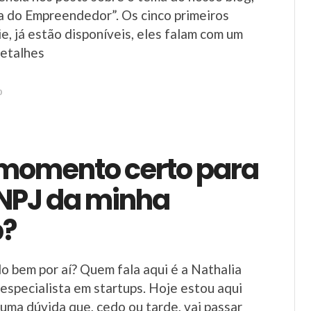
a do Empreendedor”. Os cinco primeiros
e, já estão disponíveis, eles falam com um
detalhes
0
 momento certo para
CNPJ da minha
p?
do bem por aí? Quem fala aqui é a Nathalia
 especialista em startups. Hoje estou aqui
 uma dúvida que, cedo ou tarde, vai passar