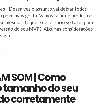
res! Dessa vez o assunto vai deixar todos
e o povo mais gosta. Vamos falar de produto e
sso mesmo… O que é necessário se fazer para
ra versão do seu MVP? Algumas considerações
sigla
20
M SOM | Como
o tamanho do seu
o corretamente