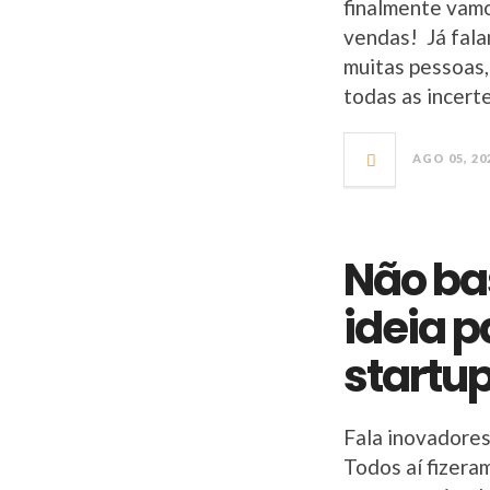
finalmente vamo
vendas! Já fal
muitas pessoas, 
todas as incert
AGO 05, 20
Não ba
ideia 
startu
Fala inovadores
Todos aí fizera