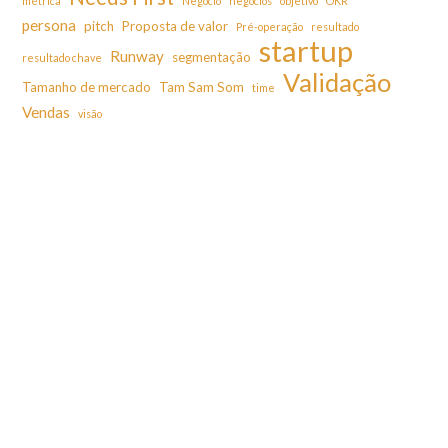
métrica
Negócio
negócios
objetivo
OKR
persona
pitch
Proposta de valor
Pré-operação
resultado
startup
Runway
segmentação
resultado chave
Validação
Tamanho de mercado
Tam Sam Som
time
Vendas
visão