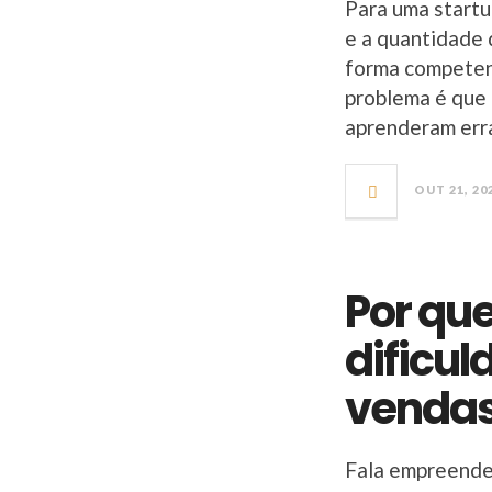
Para uma startu
e a quantidade 
forma competen
problema é que 
aprenderam err
OUT 21, 20
Por que
dificu
venda
Fala empreende