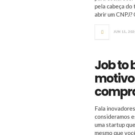
pela cabeça do 
abrir um CNPJ? 
JUN 11, 202
Job to 
motivo 
compr
Fala inovadores
consideramos es
uma startup que
mesmo que você 