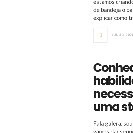
estamos criando
de bandeja o pa
explicar como tr
JUL 30, 202
Conhec
habilid
necessá
uma st
Fala galera, so
vamos dar sequê