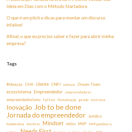
Ideia em Dias com o Método Startadora
O que é um pitch e dicas para montar um discurso
infalível
Afinal, o que eu preciso saber e fazer para abrir minha
empresa?
Tags
cliente
#ideaçao
CHA
CNPJ
Dream Team
começar
ecossistema
Empreendedor
empreendedores
empreendedorismo
Fail Fast
Formalização
gestão
Incerteza
Job to be done
Inovação
Jornada do empreendedor
Juridico
Mindset
mitos
MVP
kolaborativa
mentiras
MVP gambiarra
Needs First