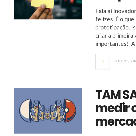
Fala aí Inovado
felizes. É o qu
prototipação. I
criar a primei
importantes! A 
OUT 28, 20
TAM SA
medir 
mercad