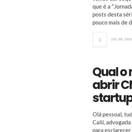
que é a “Jornad
posts desta séri
pouco mais de 
JUL 08, 202
Qual o
abrir 
startu
Olá pessoal, tu
Calil, advogada
para esclarecer