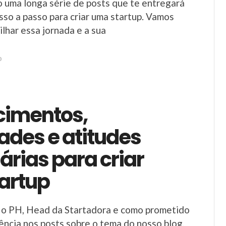
 uma longa série de posts que te entregará
sso a passo para criar uma startup. Vamos
ilhar essa jornada e a sua
0
imentos,
ades e atitudes
rias para criar
artup
u o PH, Head da Startadora e como prometido
ncia nos posts sobre o tema do nosso blog,