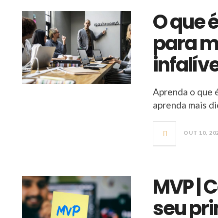
O que é
para m
infalíve
Aprenda o que é
aprenda mais dic
OUT 10, 20
MVP | 
seu pri