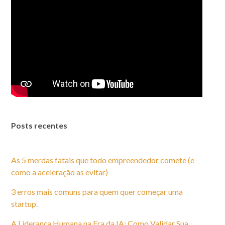
Posts recentes
As 5 merdas fatais que todo empreendedor comete (e
como a aceleração as evitar)
3 erros mais comuns para quem quer começar uma
startup.
A Liderança Humana na Era da IA: Como Validar Sua