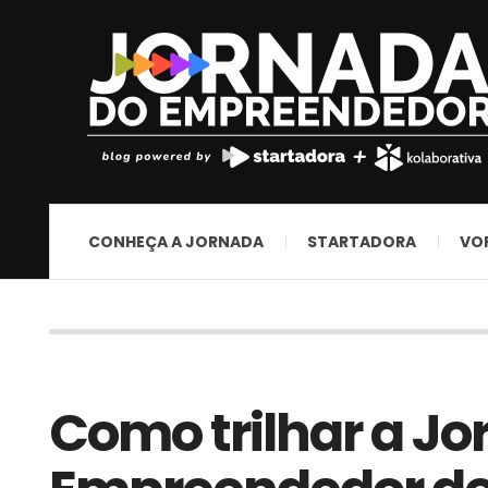
CONHEÇA A JORNADA
STARTADORA
VO
Como trilhar a Jo