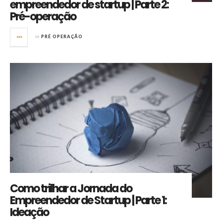
empreendedor de startup | Parte 2:
Pré-operação
in
PRÉ OPERAÇÃO
Como trilhar a Jornada do
Empreendedor de Startup | Parte 1:
Ideação