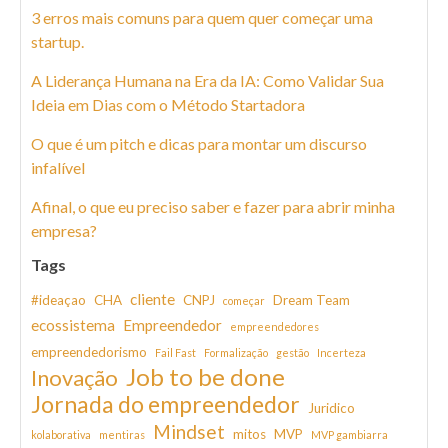
3 erros mais comuns para quem quer começar uma
startup.
A Liderança Humana na Era da IA: Como Validar Sua
Ideia em Dias com o Método Startadora
O que é um pitch e dicas para montar um discurso
infalível
Afinal, o que eu preciso saber e fazer para abrir minha
empresa?
Tags
cliente
#ideaçao
CHA
CNPJ
Dream Team
começar
ecossistema
Empreendedor
empreendedores
empreendedorismo
Fail Fast
Formalização
gestão
Incerteza
Job to be done
Inovação
Jornada do empreendedor
Juridico
Mindset
mitos
MVP
kolaborativa
mentiras
MVP gambiarra