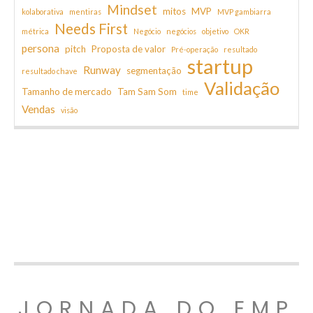
Mindset
mitos
MVP
kolaborativa
mentiras
MVP gambiarra
Needs First
métrica
Negócio
negócios
objetivo
OKR
persona
pitch
Proposta de valor
Pré-operação
resultado
startup
Runway
segmentação
resultado chave
Validação
Tamanho de mercado
Tam Sam Som
time
Vendas
visão
JORNADA DO EMP