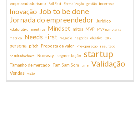
empreendedorismo
Fail Fast
Formalização
gestão
Incerteza
Job to be done
Inovação
Jornada do empreendedor
Juridico
Mindset
mitos
MVP
kolaborativa
mentiras
MVP gambiarra
Needs First
métrica
Negócio
negócios
objetivo
OKR
persona
pitch
Proposta de valor
Pré-operação
resultado
startup
Runway
segmentação
resultado chave
Validação
Tamanho de mercado
Tam Sam Som
time
Vendas
visão