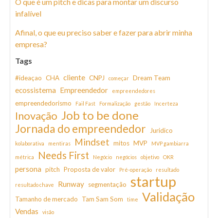
O que é um pitch e dicas para montar um discurso
infalível
Afinal, o que eu preciso saber e fazer para abrir minha
empresa?
Tags
cliente
#ideaçao
CHA
CNPJ
Dream Team
começar
ecossistema
Empreendedor
empreendedores
empreendedorismo
Fail Fast
Formalização
gestão
Incerteza
Job to be done
Inovação
Jornada do empreendedor
Juridico
Mindset
mitos
MVP
kolaborativa
mentiras
MVP gambiarra
Needs First
métrica
Negócio
negócios
objetivo
OKR
persona
pitch
Proposta de valor
Pré-operação
resultado
startup
Runway
segmentação
resultado chave
Validação
Tamanho de mercado
Tam Sam Som
time
Vendas
visão