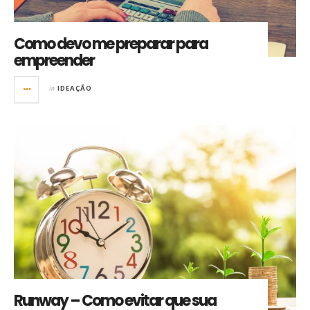
Como devo me preparar para
empreender
in
IDEAÇÃO
Runway – Como evitar que sua