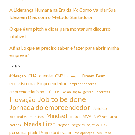
A Liderança Humana na Era da IA: Como Validar Sua
Ideia em Dias com o Método Startadora
O que é um pitch e dicas para montar um discurso
infalível
Afinal, o que eu preciso saber e fazer para abrir minha
empresa?
Tags
cliente
#ideaçao
CHA
CNPJ
Dream Team
começar
ecossistema
Empreendedor
empreendedores
empreendedorismo
Fail Fast
Formalização
gestão
Incerteza
Job to be done
Inovação
Jornada do empreendedor
Juridico
Mindset
mitos
MVP
kolaborativa
mentiras
MVP gambiarra
Needs First
métrica
Negócio
negócios
objetivo
OKR
persona
pitch
Proposta de valor
Pré-operação
resultado