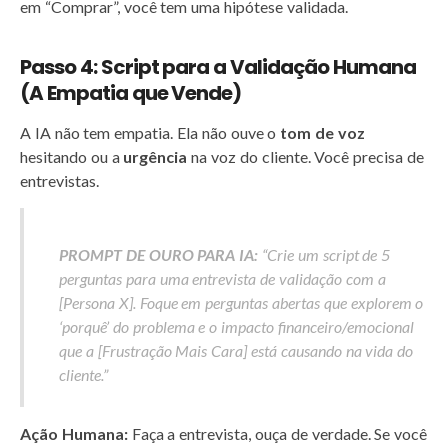
em “Comprar”, você tem uma hipótese validada.
Passo 4: Script para a Validação Humana
(A Empatia que Vende)
A IA não tem empatia. Ela não ouve o
tom de voz
hesitando ou a
urgência
na voz do cliente. Você precisa de
entrevistas.
PROMPT DE OURO PARA IA:
“Crie um script de 5
perguntas para uma entrevista de validação com a
[Persona X]. Foque em perguntas abertas que explorem o
‘porquê’ do problema e o impacto financeiro/emocional
que a [Frustração Mais Cara] está causando na vida do
cliente.”
Ação Humana:
Faça a entrevista, ouça de verdade. Se você