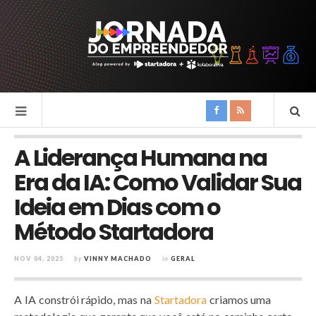
A Liderança Humana na
Era da IA: Como Validar Sua
Ideia em Dias com o
Método Startadora
NOV 04, 2025
by
VINNY MACHADO
in
GERAL
A IA constrói rápido, mas na
Startadora
criamos uma