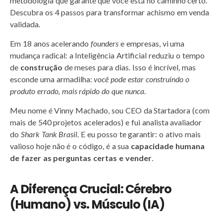
metodologia que garante que você está no caminho certo.
Descubra os 4 passos para transformar achismo em venda
validada.
Em 18 anos acelerando
founders
e empresas, vi uma
mudança radical: a Inteligência Artificial reduziu o tempo
de
construção
de meses para dias. Isso é incrível, mas
esconde uma armadilha:
você pode estar construindo o
produto errado, mais rápido do que nunca
.
Meu nome é Vinny Machado, sou CEO da Startadora (com
mais de 540 projetos acelerados) e fui analista avaliador
do
Shark Tank Brasil
. E eu posso te garantir: o ativo mais
valioso hoje não é o código, é a sua
capacidade humana
de fazer as perguntas certas e vender
.
A Diferença Crucial: Cérebro
(Humano) vs. Músculo (IA)