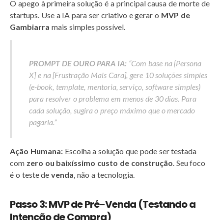
O apego à primeira solução é a principal causa de morte de
startups. Use a IA para ser criativo e gerar o
MVP de
Gambiarra
mais simples possível.
PROMPT DE OURO PARA IA:
“Com base na [Persona
X] e na [Frustração Mais Cara], gere 10 soluções simples
(e-book, template, mentoria, serviço, software simples)
para resolver o problema em menos de 30 dias. Para
cada solução, sugira o preço máximo que o mercado
pagaria.”
Ação Humana:
Escolha a solução que pode ser testada
com
zero ou baixíssimo custo de construção
. Seu foco
é o teste de
venda
, não a tecnologia.
Passo 3: MVP de Pré-Venda (Testando a
Intenção de Compra)