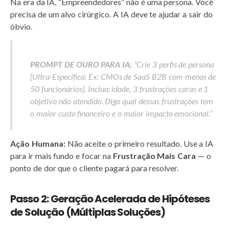
Na era da IA, “Empreendedores” não é uma persona. Você
precisa de um alvo cirúrgico. A IA deve te ajudar a sair do
óbvio.
PROMPT DE OURO PARA IA:
“Crie 3 perfis de persona
[Ultra-Específica: Ex:
CMOs de SaaS B2B com menos de
50 funcionários
]. Inclua: idade, 3 frustrações caras e 1
objetivo não atendido. Diga qual dessas frustrações tem
o maior custo financeiro e o maior impacto emocional.”
Ação Humana:
Não aceite o primeiro resultado. Use a IA
para ir mais fundo e focar na
Frustração Mais Cara
— o
ponto de dor que o cliente pagará para resolver.
Passo 2: Geração Acelerada de Hipóteses
de Solução (Múltiplas Soluções)