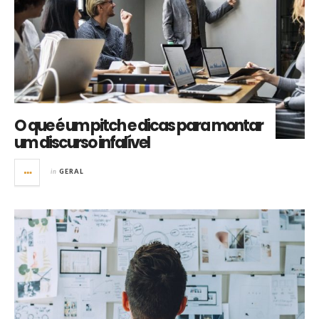
O que é um pitch e dicas para montar
um discurso infalível
in
GERAL