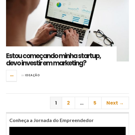
Estou começando minha startup,
devo investir em marketing?
in
IDEAÇÃO
1
2
…
5
Next →
Conheça a Jornada do Empreendedor