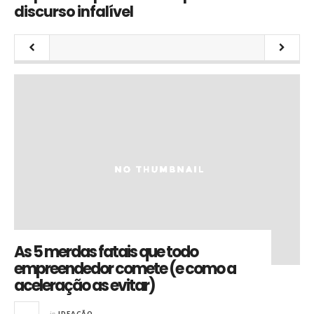
chegue no fim da linha
As 5 merdas fatais que todo
empreendedor comete (e como a
aceleração as evitar)
in
IDEAÇÃO