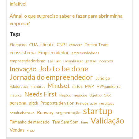
infalível
Afinal, o que eu preciso saber e fazer para abrir minha
empresa?
Tags
cliente
#ideaçao
CHA
CNPJ
Dream Team
começar
ecossistema
Empreendedor
empreendedores
empreendedorismo
Fail Fast
Formalização
gestão
Incerteza
Job to be done
Inovação
Jornada do empreendedor
Juridico
Mindset
mitos
MVP
kolaborativa
mentiras
MVP gambiarra
Needs First
métrica
Negócio
negócios
objetivo
OKR
persona
pitch
Proposta de valor
Pré-operação
resultado
startup
Runway
segmentação
resultado chave
Validação
Tamanho de mercado
Tam Sam Som
time
Vendas
visão