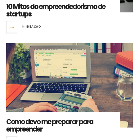
10 Mitos do empreendedorismo de
startups
in
IDEAÇÃO
Como devo me preparar para
empreender