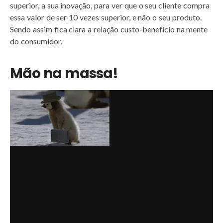
superior, a sua inovação, para ver que o seu cliente compra
essa valor de ser 10 vezes superior, e não o seu produto.
Sendo assim fica clara a relação custo-benefício na mente
do consumidor.
Mão na massa!