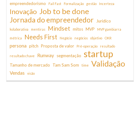
empreendedorismo
Fail Fast
Formalização
gestão
Incerteza
Job to be done
Inovação
Jornada do empreendedor
Juridico
Mindset
mitos
MVP
kolaborativa
mentiras
MVP gambiarra
Needs First
métrica
Negócio
negócios
objetivo
OKR
persona
pitch
Proposta de valor
Pré-operação
resultado
startup
Runway
segmentação
resultado chave
Validação
Tamanho de mercado
Tam Sam Som
time
Vendas
visão