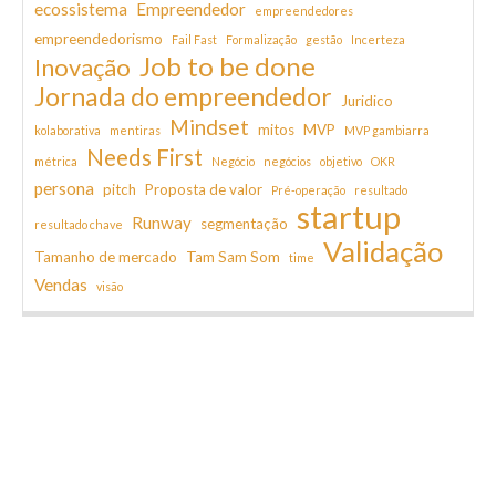
ecossistema
Empreendedor
empreendedores
empreendedorismo
Fail Fast
Formalização
gestão
Incerteza
Job to be done
Inovação
Jornada do empreendedor
Juridico
Mindset
mitos
MVP
kolaborativa
mentiras
MVP gambiarra
Needs First
métrica
Negócio
negócios
objetivo
OKR
persona
pitch
Proposta de valor
Pré-operação
resultado
startup
Runway
segmentação
resultado chave
Validação
Tamanho de mercado
Tam Sam Som
time
Vendas
visão