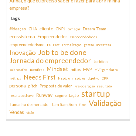
Afinal, o que eu preciso saber e fazer para abrir minha
empresa?
Tags
cliente
#ideaçao
CHA
CNPJ
Dream Team
começar
ecossistema
Empreendedor
empreendedores
empreendedorismo
Fail Fast
Formalização
gestão
Incerteza
Job to be done
Inovação
Jornada do empreendedor
Juridico
Mindset
mitos
MVP
kolaborativa
mentiras
MVP gambiarra
Needs First
métrica
Negócio
negócios
objetivo
OKR
persona
pitch
Proposta de valor
Pré-operação
resultado
startup
Runway
segmentação
resultado chave
Validação
Tamanho de mercado
Tam Sam Som
time
Vendas
visão