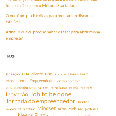
Ideia em Dias com o Método Startadora
O que é um pitch e dicas para montar um discurso
infalível
Afinal, o que eu preciso saber e fazer para abrir minha
empresa?
Tags
cliente
#ideaçao
CHA
CNPJ
Dream Team
começar
ecossistema
Empreendedor
empreendedores
empreendedorismo
Fail Fast
Formalização
gestão
Incerteza
Job to be done
Inovação
Jornada do empreendedor
Juridico
Mindset
mitos
MVP
kolaborativa
mentiras
MVP gambiarra
Needs First