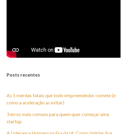
Posts recentes
As 5 merdas fatais que todo empreendedor comete (e
como a aceleração as evitar)
3 erros mais comuns para quem quer começar uma
startup.
A Liderança Humana na Era da IA: Como Validar Sua