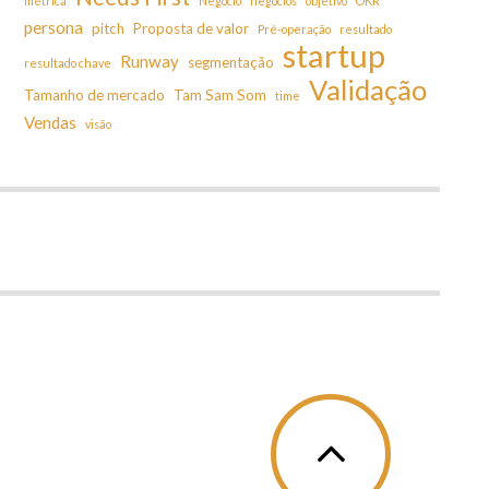
métrica
Negócio
negócios
objetivo
OKR
persona
pitch
Proposta de valor
Pré-operação
resultado
startup
Runway
segmentação
resultado chave
Validação
Tamanho de mercado
Tam Sam Som
time
Vendas
visão