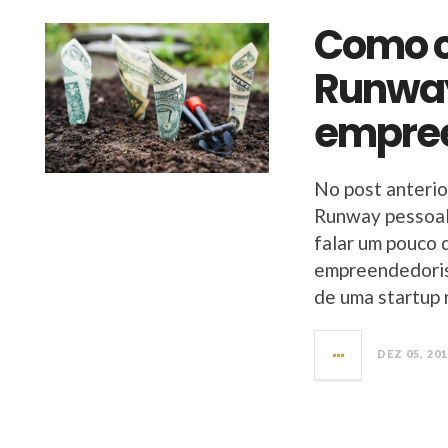
Como c
Runway
empre
No post anterio
Runway pessoal
falar um pouco 
empreendedorism
de uma startup 
DEZ 05, 20