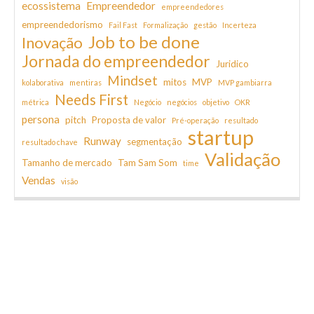
ecossistema
Empreendedor
empreendedores
empreendedorismo
Fail Fast
Formalização
gestão
Incerteza
Job to be done
Inovação
Jornada do empreendedor
Juridico
Mindset
mitos
MVP
kolaborativa
mentiras
MVP gambiarra
Needs First
métrica
Negócio
negócios
objetivo
OKR
persona
pitch
Proposta de valor
Pré-operação
resultado
startup
Runway
segmentação
resultado chave
Validação
Tamanho de mercado
Tam Sam Som
time
Vendas
visão