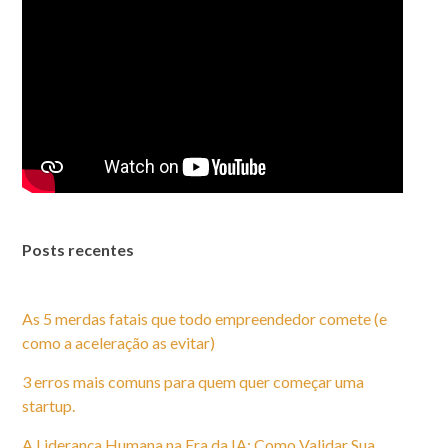
Posts recentes
As 5 merdas fatais que todo empreendedor comete (e
como a aceleração as evitar)
3 erros mais comuns para quem quer começar uma
startup.
A Liderança Humana na Era da IA: Como Validar Sua