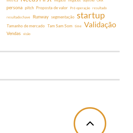
métrica
Negócio
negócios
objetivo
OKR
persona
pitch
Proposta de valor
Pré-operação
resultado
startup
Runway
segmentação
resultado chave
Validação
Tamanho de mercado
Tam Sam Som
time
Vendas
visão