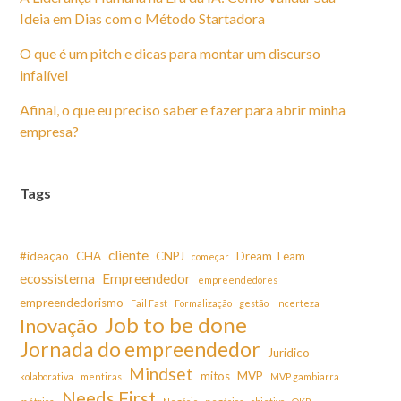
Ideia em Dias com o Método Startadora
O que é um pitch e dicas para montar um discurso
infalível
Afinal, o que eu preciso saber e fazer para abrir minha
empresa?
Tags
cliente
#ideaçao
CHA
CNPJ
Dream Team
começar
ecossistema
Empreendedor
empreendedores
empreendedorismo
Fail Fast
Formalização
gestão
Incerteza
Job to be done
Inovação
Jornada do empreendedor
Juridico
Mindset
mitos
MVP
kolaborativa
mentiras
MVP gambiarra
Needs First