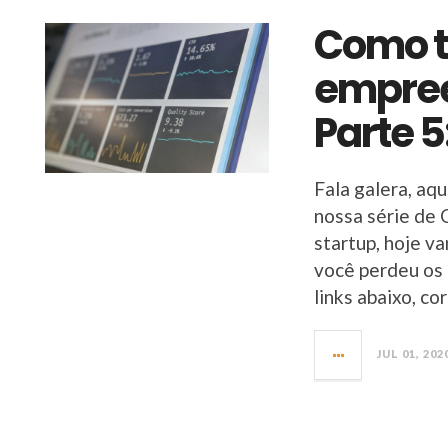
Como tr
empree
Parte 
Fala galera, aq
nossa série de 
startup, hoje v
você perdeu os 
links abaixo, cor
JUL 01, 202