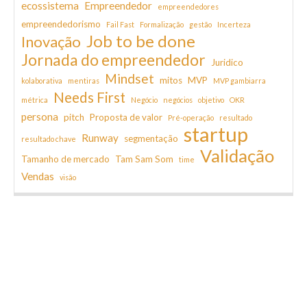
ecossistema
Empreendedor
empreendedores
empreendedorismo
Fail Fast
Formalização
gestão
Incerteza
Job to be done
Inovação
Jornada do empreendedor
Juridico
Mindset
mitos
MVP
kolaborativa
mentiras
MVP gambiarra
Needs First
métrica
Negócio
negócios
objetivo
OKR
persona
pitch
Proposta de valor
Pré-operação
resultado
startup
Runway
segmentação
resultado chave
Validação
Tamanho de mercado
Tam Sam Som
time
Vendas
visão