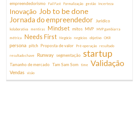
empreendedorismo
Fail Fast
Formalização
gestão
Incerteza
Job to be done
Inovação
Jornada do empreendedor
Juridico
Mindset
mitos
MVP
kolaborativa
mentiras
MVP gambiarra
Needs First
métrica
Negócio
negócios
objetivo
OKR
persona
pitch
Proposta de valor
Pré-operação
resultado
startup
Runway
segmentação
resultado chave
Validação
Tamanho de mercado
Tam Sam Som
time
Vendas
visão