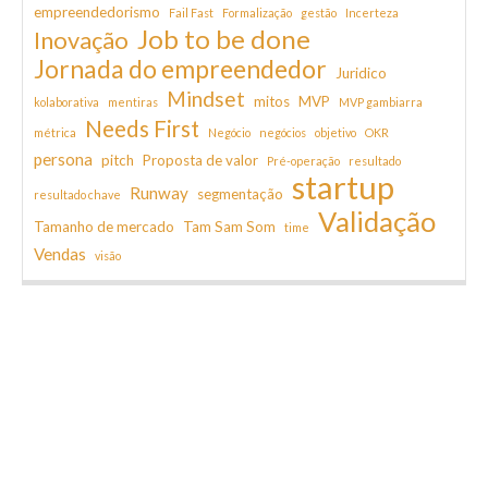
empreendedorismo
Fail Fast
Formalização
gestão
Incerteza
Job to be done
Inovação
Jornada do empreendedor
Juridico
Mindset
mitos
MVP
kolaborativa
mentiras
MVP gambiarra
Needs First
métrica
Negócio
negócios
objetivo
OKR
persona
pitch
Proposta de valor
Pré-operação
resultado
startup
Runway
segmentação
resultado chave
Validação
Tamanho de mercado
Tam Sam Som
time
Vendas
visão